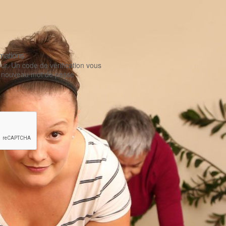
mations
eur. Un code de vérification vous
un nouveau mot de passe