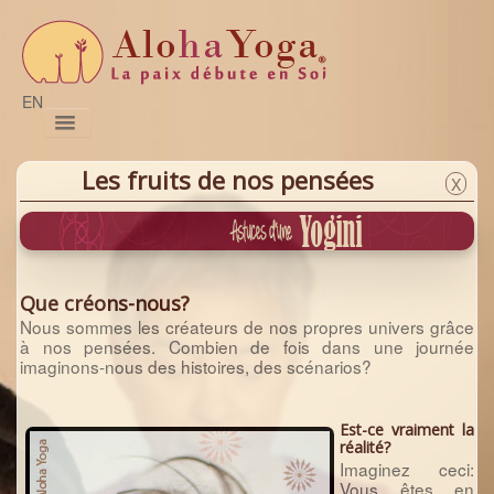
EN
Pratiques
Sessions
Prénatal
Satsang
Naturo
Formations
Magazine
Nous joindre
Les fruits de nos pensées
X
Que créons-nous?
Nous sommes les créateurs de nos propres univers grâce
à nos pensées. Combien de fois dans une journée
imaginons-nous des histoires, des scénarios?
Est-ce vraiment la
réalité?
Imaginez ceci:
Vous êtes en