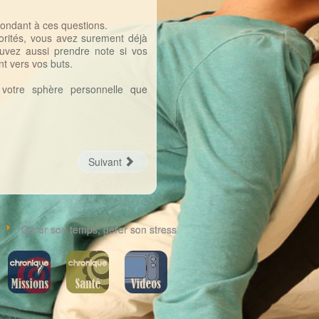
épondant à ces questions.
orités, vous avez surement déjà
uvez aussi prendre note si vos
nt vers vos buts.
votre sphère personnelle que
Suivant
Gérer son temps; gérer son stress