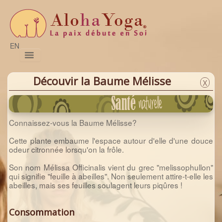
EN
Pratiques
Sessions
Prénatal
Satsang
Naturo
Formations
Magazine
Nous joindre
Découvir la Baume Mélisse
X
Connaissez-vous la Baume Mélisse?
Cette plante embaume l'espace autour d'elle d'une douce
odeur citronnée lorsqu'on la frôle.
Son nom Mélissa Officinalis vient du grec "melissophullon"
qui signifie "feuille à abeilles". Non seulement attire-t-elle les
abeilles, mais ses feuilles soulagent leurs piqûres !
Consommation