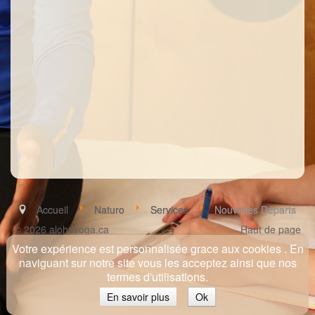
Accueil
Naturo
Services
Nouvelles Départs
© 2026 alohayoga.ca
Haut de page
Votre expérience est personnalisée grace aux cookies . En
naviguant sur notre site vous les acceptez ainsi que nos
termes d'utilisations.
En savoir plus
Ok