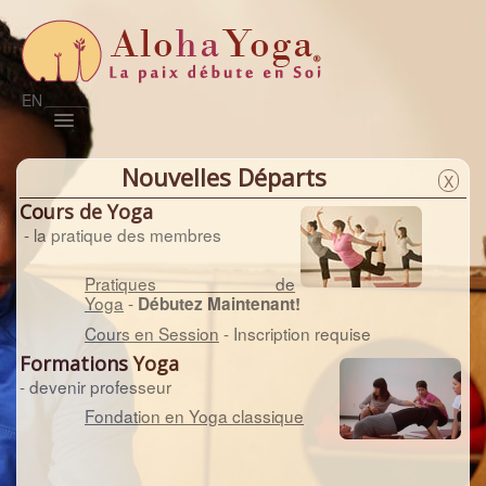
EN
Pratiques
Sessions
Prénatal
Satsang
Naturo
Formations
Magazine
Nous joindre
Nouvelles Départs
X
Cours de Yoga
- la pratique des membres
Pratiques de
Yoga
-
Débutez Maintenant!
Cours en Session
- Inscription requise
Formations Yoga
- devenir professeur
Fondation en Yoga classique