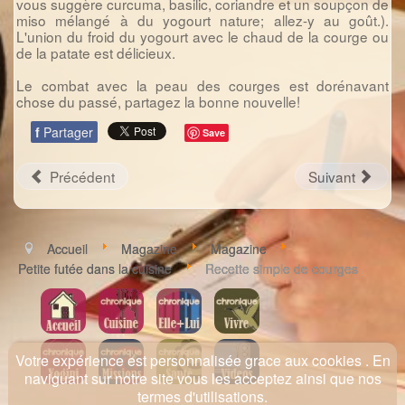
vous suggère curcuma, basilic, coriandre et un soupçon de
miso mélangé à du yogourt nature; allez-y au goût.).
L'union du froid du yogourt avec le chaud de la courge ou
de la patate est délicieux.
Le combat avec la peau des courges est dorénavant
chose du passé, partagez la bonne nouvelle!
f
Partager
Save
Précédent
Suivant
Accueil
Magazine
Magazine
Petite futée dans la cuisine
Recette simple de courges
Votre expérience est personnalisée grace aux cookies . En
naviguant sur notre site vous les acceptez ainsi que nos
termes d'utilisations.